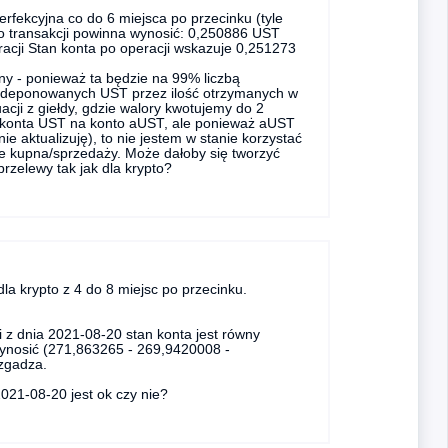
erfekcyjna co do 6 miejsca po przecinku (tyle
po transakcji powinna wynosić: 0,250886 UST
racji Stan konta po operacji wskazuje 0,251273
ny - ponieważ ta będzie na 99% liczbą
y deponowanych UST przez ilość otrzymanych w
cji z giełdy, gdzie walory kwotujemy do 2
z konta UST na konto aUST, ale ponieważ aUST
e aktualizuję), to nie jestem w stanie korzystać
je kupna/sprzedaży. Może dałoby się tworzyć
rzelewy tak jak dla krypto?
a krypto z 4 do 8 miejsc po przecinku.
i z dnia 2021-08-20 stan konta jest równy
wynosić (271,863265 - 269,9420008 -
 zgadza.
021-08-20 jest ok czy nie?