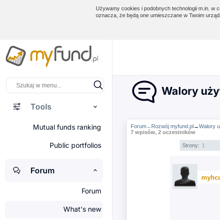
Używamy cookies i podobnych technologii m.in. w ce
oznacza, że będą one umieszczane w Twoim urządz
Walory uży
Tools
Mutual funds ranking
Forum
Rozwój myfund.pl
→
Walory u
→
7 wpisów, 2 uczestników
Public portfolios
Strony:
1
Forum
myhc
Forum
What's new