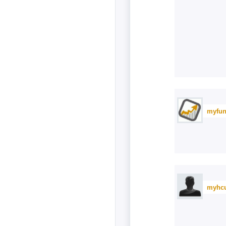
myfun
myhc