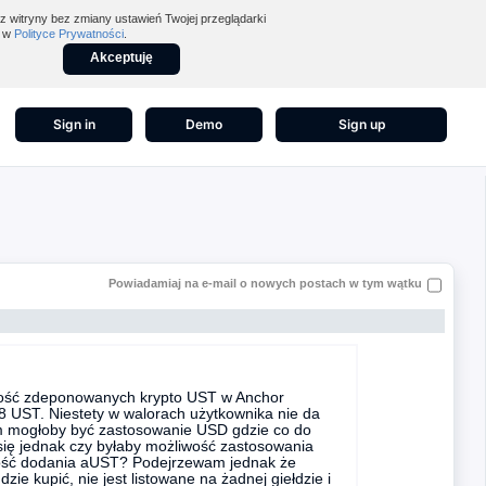
z witryny bez zmiany ustawień Twojej przeglądarki
z w
Polityce Prywatności
.
Akceptuję
Sign in
Demo
Sign up
Powiadamiaj na e-mail o nowych postach w tym wątku
lość zdeponowanych krypto UST w Anchor
.08 UST. Niestety w walorach użytkownika nie da
 mogłoby być zastosowanie USD gdzie co do
ę jednak czy byłaby możliwość zastosowania
wość dodania aUST? Podejrzewam jednak że
ie kupić, nie jest listowane na żadnej giełdzie i