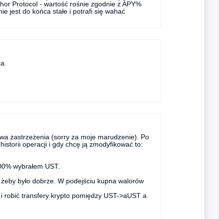
hor Protocol - wartość rośnie zgodnie z APY%
e jest do końca stałe i potrafi się wahać
a.
dwa zastrzeżenia (sorry za moje marudzenie). Po
torii operacji i gdy chcę ją zmodyfikować to:
100% wybrałem UST.
 żeby było dobrze. W podejściu kupna walorów
 i robić transfery krypto pomiędzy UST->aUST a
.