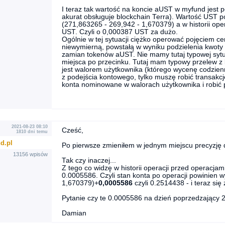
I teraz tak wartość na koncie aUST w myfund jest p
akurat obsługuje blockchain Terra). Wartość UST 
(271,863265 - 269,942 - 1,670379) a w historii ope
UST. Czyli o 0,000387 UST za dużo.
Ogólnie w tej sytuacji ciężko operować pojęciem ce
niewymierną, powstałą w wyniku podzielenia kwot
zamian tokenów aUST. Nie mamy tutaj typowej sytua
miejsca po przecinku. Tutaj mam typowy przelew 
jest walorem użytkownika (którego wycenę codzienni
z podejścia kontowego, tylko muszę robić transakc
konta nominowane w walorach użytkownika i robić p
2021-08-23 08:10
Cześć,
1810 dni temu
d.pl
Po pierwsze zmieniłem w jednym miejscu precyzję dl
13156 wpisów
Tak czy inaczej...
Z tego co widzę w historii operacji przed operacjam
0.0005586. Czyli stan konta po operacji powinien 
1,670379)+
0,0005586
czyli 0.2514438 - i teraz się
Pytanie czy te 0.0005586 na dzień poprzedzający 2
Damian