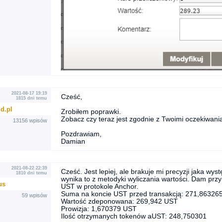
2021-08-17 19:19
Cześć,
1815 dni temu
d.pl
Zrobiłem poprawki.
Zobacz czy teraz jest zgodnie z Twoimi oczekiwani
13156 wpisów
Pozdrawiam,
Damian
2021-08-22 22:39
Cześć. Jest lepiej, ale brakuje mi precyzji jaka 
1810 dni temu
wynika to z metodyki wyliczania wartości. Dam prz
us
UST w protokole Anchor.
Suma na koncie UST przed transakcją: 271,86326
59 wpisów
Wartość zdeponowana: 269,942 UST
Prowizja: 1,670379 UST
Ilość otrzymanych tokenów aUST: 248,750301