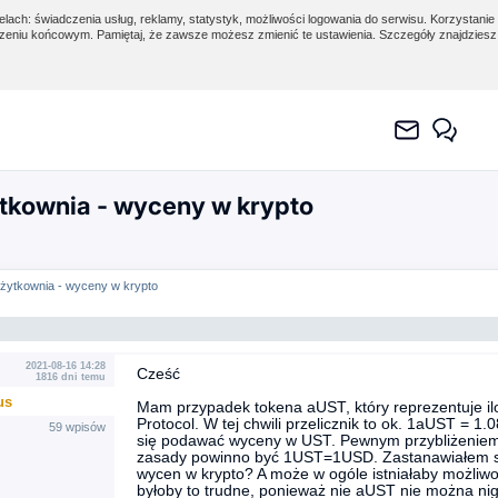
lach: świadczenia usług, reklamy, statystyk, możliwości logowania do serwisu. Korzystanie 
eniu końcowym. Pamiętaj, że zawsze możesz zmienić te ustawienia. Szczegóły znajdzies
tkownia - wyceny w krypto
żytkownia - wyceny w krypto
2021-08-16 14:28
Cześć
1816 dni temu
us
Mam przypadek tokena aUST, który reprezentuje i
Protocol. W tej chwili przelicznik to ok. 1aUST = 1
59 wpisów
się podawać wyceny w UST. Pewnym przybliżeniem
zasady powinno być 1UST=1USD. Zastanawiałem si
wycen w krypto? A może w ogóle istniałaby możli
byłoby to trudne, ponieważ nie aUST nie można nigdz