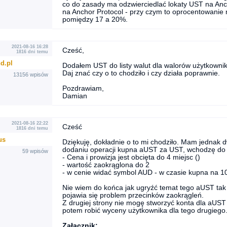
co do zasady ma odzwierciedlać lokaty UST na Anc
na Anchor Protocol - przy czym to oprocentowanie ni
pomiędzy 17 a 20%.
2021-08-16 16:28
Cześć,
1816 dni temu
d.pl
Dodałem UST do listy walut dla walorów użytkownik
Daj znać czy o to chodziło i czy działa poprawnie.
13156 wpisów
Pozdrawiam,
Damian
2021-08-16 22:22
Cześć
1816 dni temu
us
Dziękuję, dokładnie o to mi chodziło. Mam jednak 
dodaniu operacji kupna aUST za UST, wchodzę do his
59 wpisów
- Cena i prowizja jest obcięta do 4 miejsc ()
- wartość zaokrąglona do 2
- w cenie widać symbol AUD - w czasie kupna na 
Nie wiem do końca jak ugryźć temat tego aUST tak
pojawia się problem przecinków zaokrągleń.
Z drugiej strony nie mogę stworzyć konta dla aUST
potem robić wyceny użytkownika dla tego drugiego
Załącznik: