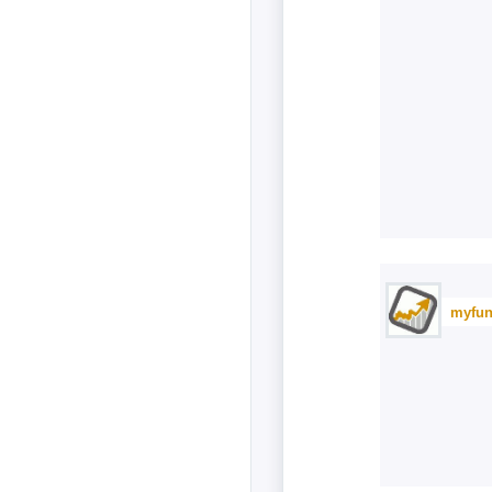
myfun