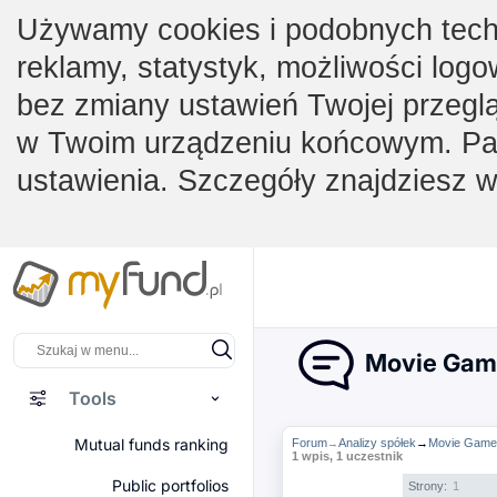
Używamy cookies i podobnych techno
reklamy, statystyk, możliwości logo
bez zmiany ustawień Twojej przegl
w Twoim urządzeniu końcowym. Pam
ustawienia. Szczegóły znajdziesz 
Movie Game
Tools
Mutual funds ranking
Forum
Analizy spółek
→
Movie Games 
→
1 wpis, 1 uczestnik
Public portfolios
Strony:
1