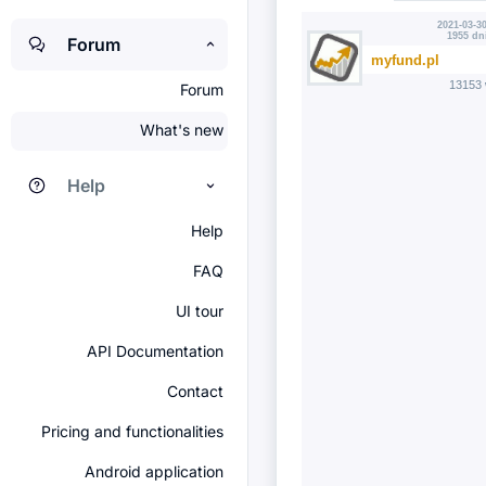
2021-03-30
1955 dn
Forum
myfund.pl
13153 
Forum
What's new
Help
Help
FAQ
UI tour
API Documentation
Contact
Pricing and functionalities
Android application