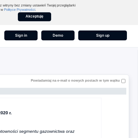
z witryny bez zmiany ustawień Twojej przeglądarki
z w
Polityce Prywatności
.
Akceptuję
Sign in
Demo
Sign up
Powiadamiaj na e-mail o nowych postach w tym wątku
020 r.
entowności segmentu gazownictwa oraz