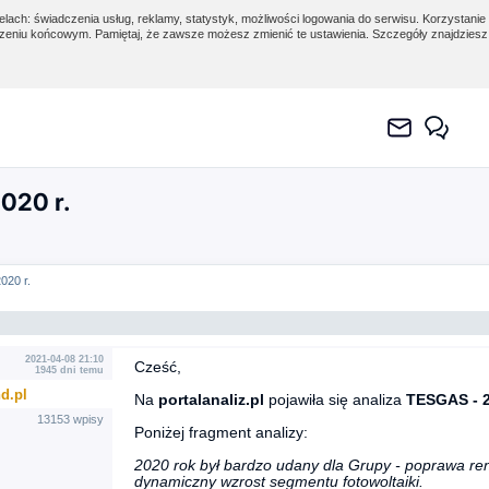
lach: świadczenia usług, reklamy, statystyk, możliwości logowania do serwisu. Korzystanie 
eniu końcowym. Pamiętaj, że zawsze możesz zmienić te ustawienia. Szczegóły znajdzies
020 r.
020 r.
2021-04-08 21:10
Cześć,
1945 dni temu
d.pl
Na
portalanaliz.pl
pojawiła się analiza
TESGAS - 2
13153 wpisy
Poniżej fragment analizy:
2020 rok był bardzo udany dla Grupy - poprawa r
dynamiczny wzrost segmentu fotowoltaiki.