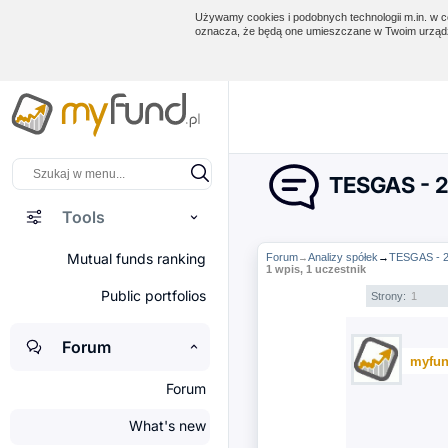
Używamy cookies i podobnych technologii m.in. w ce
oznacza, że będą one umieszczane w Twoim urządz
TESGAS - 2
Tools
Mutual funds ranking
Forum
Analizy spółek
→
TESGAS - 2
→
1 wpis, 1 uczestnik
Public portfolios
Strony:
1
Forum
myfun
Forum
What's new