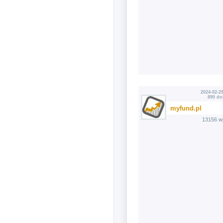
2024-02-29
890 dn
myfund.pl
13156 w