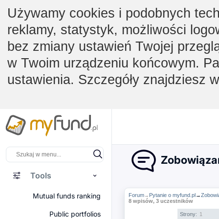
Używamy cookies i podobnych techno
reklamy, statystyk, możliwości logo
bez zmiany ustawień Twojej przegl
w Twoim urządzeniu końcowym. Pam
ustawienia. Szczegóły znajdziesz 
Zobowiązan
Tools
Mutual funds ranking
Forum
Pytanie o myfund.pl
→
Zobowią
→
8 wpisów, 3 uczestników
Public portfolios
Strony:
1