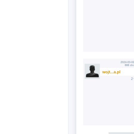
2024-03-02
888 dn
wojt...a.pl
2