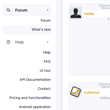
2023-08-12
1091 dn
Forum
celekq
3
Forum
What's new
Help
Help
FAQ
UI tour
API Documentation
2023-08-12
1090 dn
Contact
myfund.pl
Pricing and functionalities
13156 w
Android application