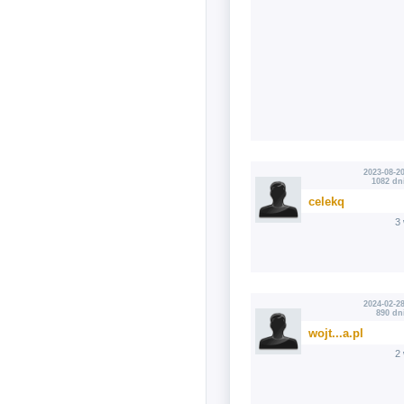
2023-08-20
1082 dn
celekq
3
2024-02-28
890 dn
wojt...a.pl
2