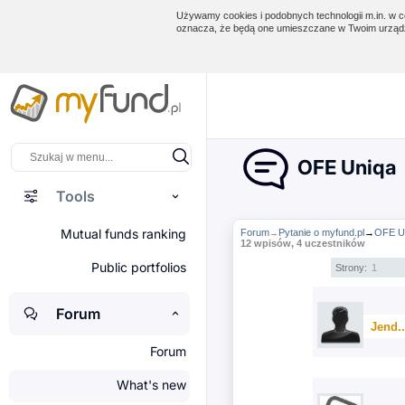
Używamy cookies i podobnych technologii m.in. w ce
oznacza, że będą one umieszczane w Twoim urządz
OFE Uniqa
Tools
Mutual funds ranking
Forum
Pytanie o myfund.pl
→
OFE U
→
12 wpisów, 4 uczestników
Public portfolios
Strony:
1
Forum
Jend.
Forum
What's new