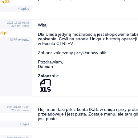
.n 83
4 wpisy
2025-12-23 09:47
Witaj,
227 dni temu
d.pl
Dla Uniqa jedyną możliwością jest skopiowanie tabelk
zapisanie. Czyli na stronie Uniqa z historią opera
13156 wpisów
w Excelu CTRL+V.
Zobacz załączony przykładowy plik.
Pozdrawiam,
Damian
Załącznik:
2026-01-04 12:05
Hej, mam taki plik z konta IKZE w uniqa i przy próbi
215 dni temu
przeładowuje i jest pusta. Zostaje menu, ale tam 
jest pusto.
1 wpis