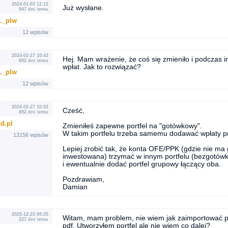
2024-01-03 12:12
Już wysłane.
947 dni temu
.._plw
12 wpisów
2024-02-27 10:43
Hej. Mam wrażenie, że coś się zmieniło i podczas 
892 dni temu
wpłat. Jak to rozwiązać?
.._plw
12 wpisów
2024-02-27 10:53
Cześć,
892 dni temu
d.pl
Zmieniłeś zapewne portfel na "gotówkowy".
W takim portfelu trzeba samemu dodawać wpłaty p
13156 wpisów
Lepiej zrobić tak, że konta OFE/PPK (gdzie nie ma 
inwestowana) trzymać w innym portfelu (bezgotó
i ewentualnie dodać portfel grupowy łączący oba.
Pozdrawiam,
Damian
2025-12-23 09:25
Witam, mam problem, nie wiem jak zaimportować pli
227 dni temu
pdf. Utworzyłem portfel ale nie wiem co dalej?