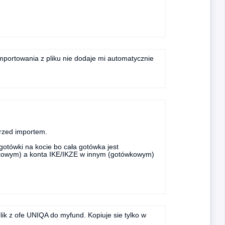
importowania z pliku nie dodaje mi automatycznie
rzed importem.
gotówki na kocie bo cała gotówka jest
wkowym) a konta IKE/IKZE w innym (gotówkowym)
k z ofe UNIQA do myfund. Kopiuje sie tylko w