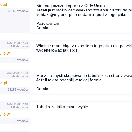
d.pl
Nie ma jeszcze importu z OFE Uniqa.
Jeżeli jest możliwość wyeksportowania historii do pli
13156 wpisów
kontakt@myfund.pl to dodam import z tego pliku.
Pozdrawiam,
Damian
2024-01-03 10:46
Właśnie mam błąd z exportem tego pliku ale po wk
947 dni temu
wygenerować jakiś xls.
.._plw
12 wpisów
2024-01-03 10:49
Masz na myśli skopiowanie tabelki z ich strony ww
947 dni temu
Jeżeli tak to podeślij w takiej formie.
d.pl
Damian
13156 wpisów
2024-01-03 10:50
Tak. To za kilka minut wyślę.
947 dni temu
.._plw
12 wpisów