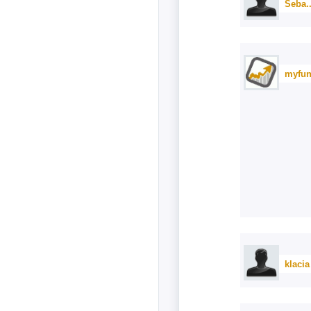
Seba..
myfun
klacia