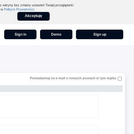
z witryny bez zmiany ustawień Twojej przeglądarki
z w
Polityce Prywatności
.
Akceptuję
Sign in
Demo
Sign up
Powiadamiaj na e-mail o nowych postach w tym wątku