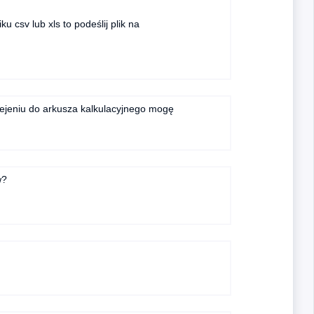
ku csv lub xls to podeślij plik na
lejeniu do arkusza kalkulacyjnego mogę
w?