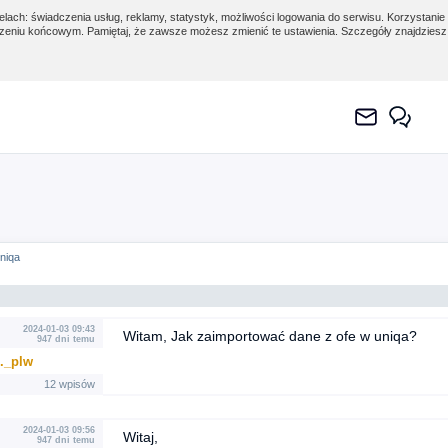
lach: świadczenia usług, reklamy, statystyk, możliwości logowania do serwisu. Korzystanie 
eniu końcowym. Pamiętaj, że zawsze możesz zmienić te ustawienia. Szczegóły znajdzies
niqa
2024-01-03 09:43
Witam, Jak zaimportować dane z ofe w uniqa?
947 dni temu
.._plw
12 wpisów
2024-01-03 09:56
Witaj,
947 dni temu