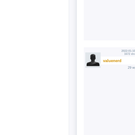
2022-01-10
1672 dn
valuenerd
29 w