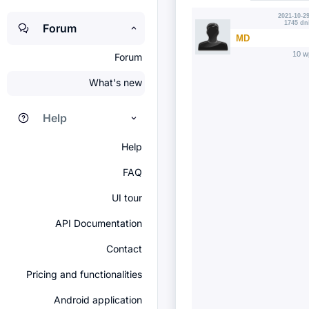
2021-10-29
1745 dn
Forum
MD
10 w
Forum
What's new
Help
Help
FAQ
UI tour
API Documentation
Contact
Pricing and functionalities
Android application