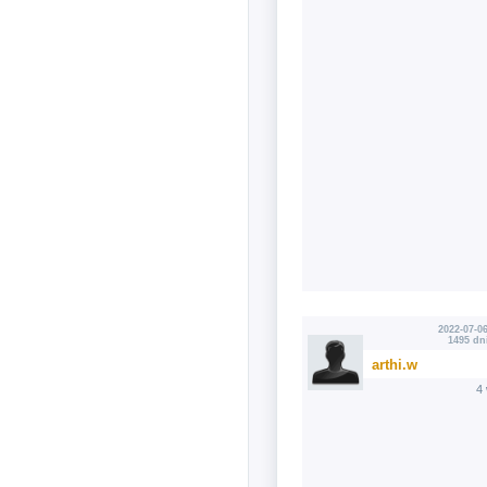
2022-07-06
1495 dn
arthi.w
4