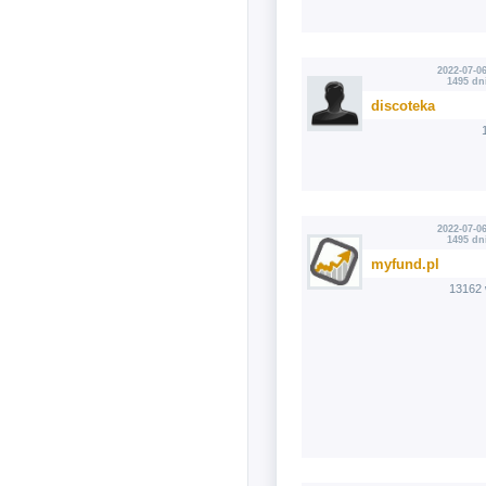
2022-07-06
1495 dn
discoteka
2022-07-06
1495 dn
myfund.pl
13162 