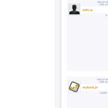
2022-07-06
1495 dn
arthi.w
4
2022-07-06
1495 dn
myfund.pl
13162 