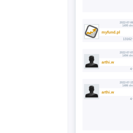
2022-07-06
1495 dn
myfund.pl
13162 
2022-07-07
1494 dn
arthi.w
4
2022-07-15
1486 dn
arthi.w
4