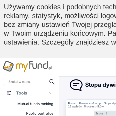
Używamy cookies i podobnych techno
reklamy, statystyk, możliwości logo
bez zmiany ustawień Twojej przegl
w Twoim urządzeniu końcowym. Pam
ustawienia. Szczegóły znajdziesz 
Stopa dywi
Tools
Mutual funds ranking
Forum
Rozwój myfund.pl
→
Stopa dyw
→
13 wpisów, 5 uczestników
Public portfolios
Strony:
1