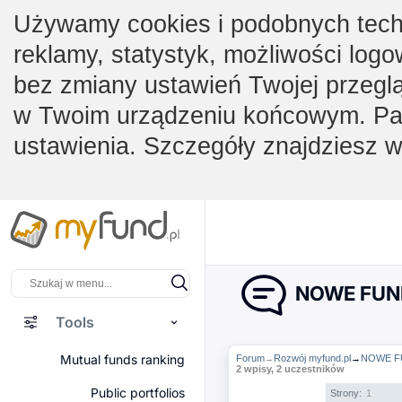
Używamy cookies i podobnych techno
reklamy, statystyk, możliwości logo
bez zmiany ustawień Twojej przegl
w Twoim urządzeniu końcowym. Pam
ustawienia. Szczegóły znajdziesz 
NOWE FUN
Tools
Mutual funds ranking
Forum
Rozwój myfund.pl
→
NOWE F
→
2 wpisy, 2 uczestników
Public portfolios
Strony:
1