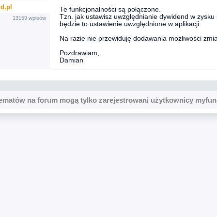
d.pl
Te funkcjonalności są połączone.
Tzn. jak ustawisz uwzględnianie dywidend w zysku i
13159 wpisów
będzie to ustawienie uwzględnione w aplikacji.
Na razie nie przewiduję dodawania możliwości zmian
Pozdrawiam,
Damian
ematów na forum mogą tylko zarejestrowani użytkownicy myfun