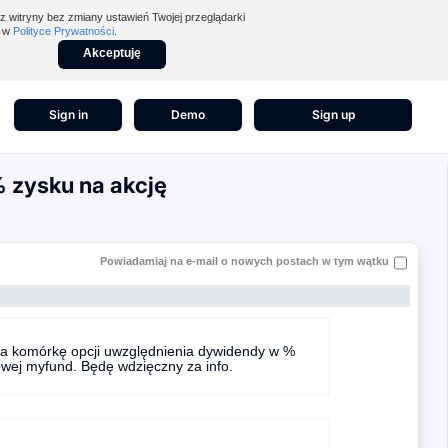
z witryny bez zmiany ustawień Twojej przeglądarki
z w
Polityce Prywatności
.
Akceptuję
Sign in
Demo
Sign up
 zysku na akcję
Powiadamiaj na e-mail o nowych postach w tym wątku
 na komórkę opcji uwzględnienia dywidendy w %
owej myfund. Będę wdzięczny za info.