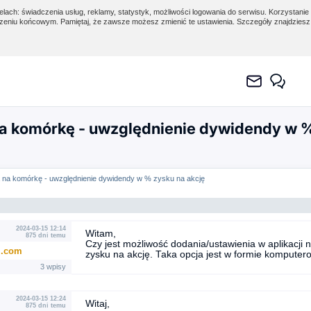
lach: świadczenia usług, reklamy, statystyk, możliwości logowania do serwisu. Korzystanie 
eniu końcowym. Pamiętaj, że zawsze możesz zmienić te ustawienia. Szczegóły znajdzies
na komórkę - uwzględnienie dywidendy w %
a na komórkę - uwzględnienie dywidendy w % zysku na akcję
2024-03-15 12:14
Witam,
875 dni temu
Czy jest możliwość dodania/ustawienia w aplikacji
...com
zysku na akcję. Taka opcja jest w formie komputer
3 wpisy
2024-03-15 12:24
Witaj,
875 dni temu