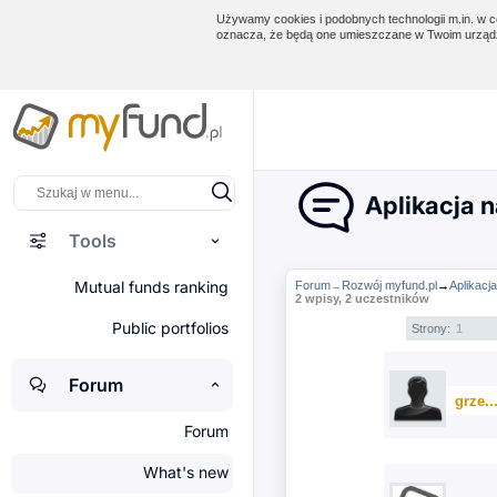
Używamy cookies i podobnych technologii m.in. w ce
oznacza, że będą one umieszczane w Twoim urządz
Aplikacja 
Tools
Mutual funds ranking
Forum
Rozwój myfund.pl
→
Aplikacj
→
2 wpisy, 2 uczestników
Public portfolios
Strony:
1
Forum
grze.
Forum
What's new