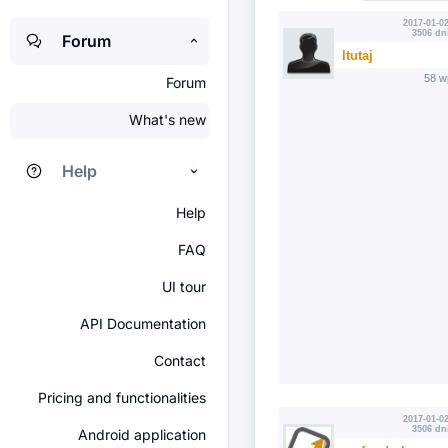
2017-01-02
3506 dn
Forum
ltutaj
58 w
Forum
What's new
Help
Help
FAQ
UI tour
API Documentation
Contact
Pricing and functionalities
2017-01-02
3506 dn
Android application