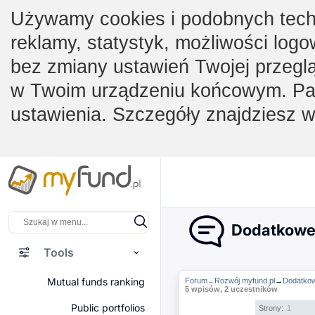
Używamy cookies i podobnych techno
reklamy, statystyk, możliwości logo
bez zmiany ustawień Twojej przegl
w Twoim urządzeniu końcowym. Pam
ustawienia. Szczegóły znajdziesz 
Dodatkowe s
Tools
Mutual funds ranking
Forum
Rozwój myfund.pl
→
Dodatkowe
→
5 wpisów, 2 uczestników
Public portfolios
Strony:
1