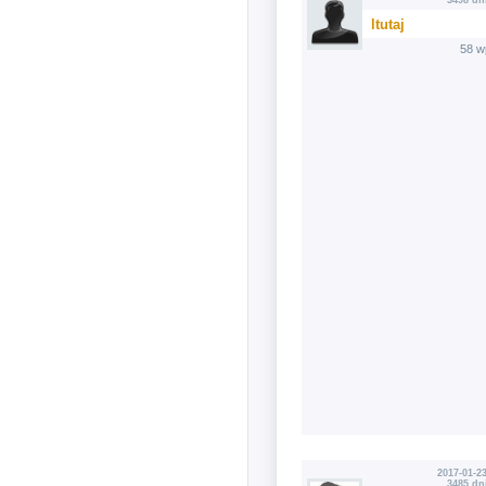
3498 dn
ltutaj
58 w
2017-01-23
3485 dn