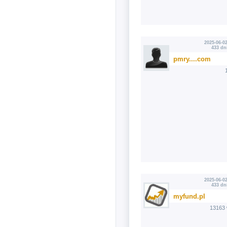
2025-06-02
433 dn
pmry....com
2025-06-02
433 dn
myfund.pl
13163 