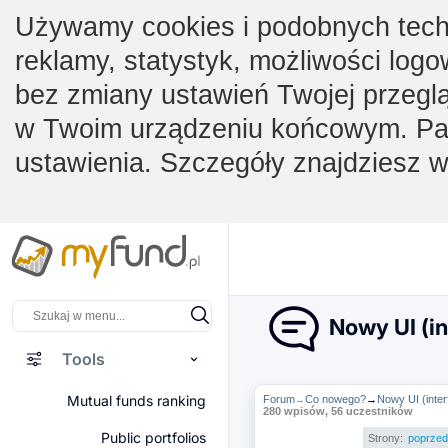
Używamy cookies i podobnych techno
reklamy, statystyk, możliwości logo
bez zmiany ustawień Twojej przegl
w Twoim urządzeniu końcowym. Pam
ustawienia. Szczegóły znajdziesz 
Nowy UI (in
Tools
Mutual funds ranking
Forum
Co nowego?
→
Nowy UI (inter
→
280 wpisów, 56 uczestników
Public portfolios
Strony:
poprzed