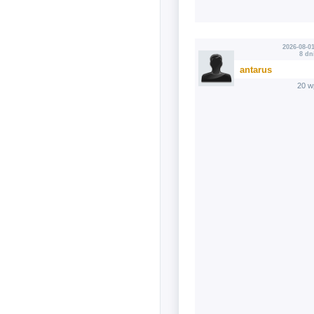
2026-08-01
8 dn
antarus
20 w