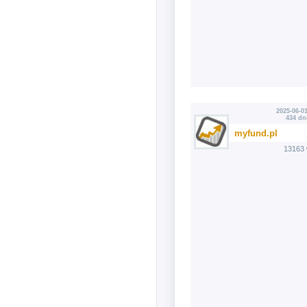
2025-06-01
434 dn
myfund.pl
13163 