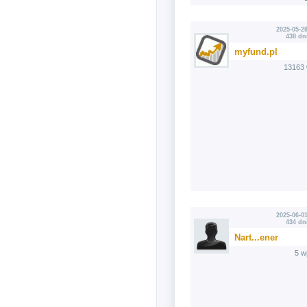
2025-05-28
438 dn
myfund.pl
13163 
2025-06-01
434 dn
Nart...ener
5 w