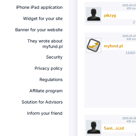
2025-05-27
iPhone iPad application
439 dn
jakzyg
Widget for your site
2
Banner for your website
2025-05-27
439 dn
They wrote about
myfund.pl
myfund.pl
13163 
Security
Privacy policy
Regulations
Affiliate program
Solution for Advisors
Inform your friend
2025-05-28
438 dn
Sant...iczd