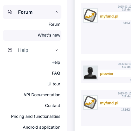
2025-03-10
517 dn
Forum
myfund.pl
13163 
Forum
What's new
Help
Help
2025-03-10
517 dn
FAQ
piowier
UI tour
API Documentation
2025-03-10
517 dn
myfund.pl
Contact
13163 
Pricing and functionalities
Android application