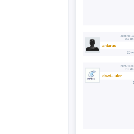
2025-08-13
362 dn
antarus
20 w
2025-10-03
310 dn
dawi...uler