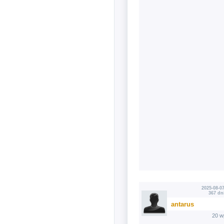
2025-08-07
367 dn
antarus
20 w